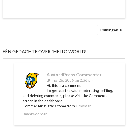
BERICHT
Trainingen
NAVIGATIE
EÉN GEDACHTE OVER “HELLO WORLD!”
A WordPress Commenter
mei 26, 2025 bij 2:36 pm
Hi, this is a comment.
To get started with moderating, editing,
and deleting comments, please visit the Comments
screen in the dashboard.
Commenter avatars come from
Gravatar
.
Beantwoorden